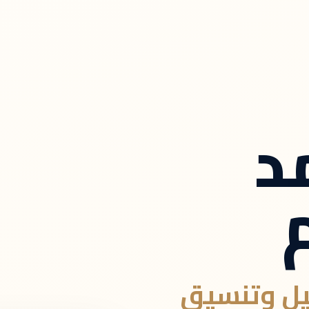
د
يل وتنسيق