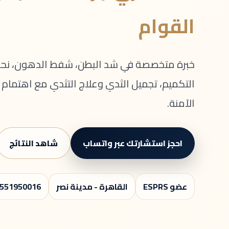
القوام
خبرة متخصصة في شد البطن، شفط الدهون، نحت 
التكميم، تجميل الثدي وعلاج التثدي مع اهتمام با
الآمنة.
احجز استشارتك عبر واتساب
شاهد النتائج
عضو ESPRS
القاهرة - مدينة نصر
551950016